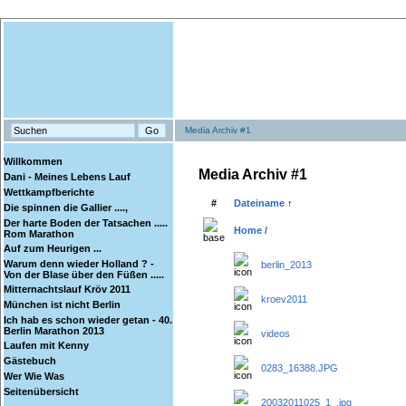
Media Archiv #1
Willkommen
Media Archiv #1
Dani - Meines Lebens Lauf
Wettkampfberichte
#
Dateiname
↑
Die spinnen die Gallier ....,
Der harte Boden der Tatsachen .....
Home /
Rom Marathon
Auf zum Heurigen ...
Warum denn wieder Holland ? -
berlin_2013
Von der Blase über den Füßen .....
Mitternachtslauf Kröv 2011
kroev2011
München ist nicht Berlin
Ich hab es schon wieder getan - 40.
Berlin Marathon 2013
videos
Laufen mit Kenny
Gästebuch
0283_16388.JPG
Wer Wie Was
Seitenübersicht
20032011025_1_.jpg