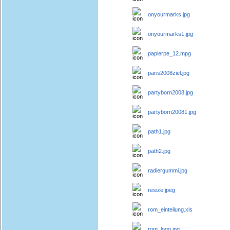
onyourmarks.jpg
onyourmarks1.jpg
papierpe_12.mpg
paris2008ziel.jpg
partyborn2008.jpg
partyborn20081.jpg
path1.jpg
path2.jpg
radiergummi.jpg
resize.jpeg
rom_einteilung.xls
rom_logo.jpg