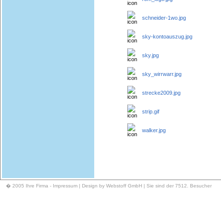
schneider-1wo.jpg
sky-kontoauszug.jpg
sky.jpg
sky_wirrwarr.jpg
strecke2009.jpg
strip.gif
walker.jpg
� 2005 Ihre Firma -
Impressum
| Design by Webstoff GmbH | Sie sind der 7512. Besucher