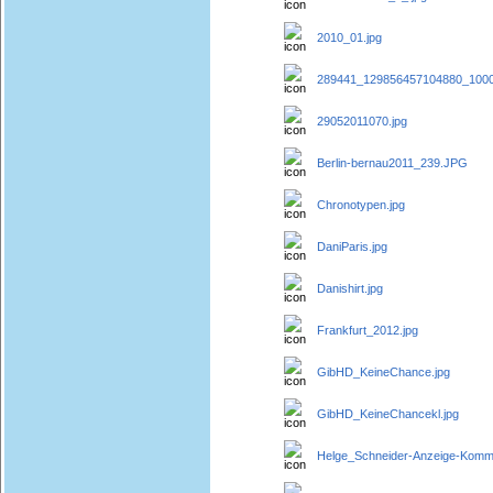
2010_01.jpg
289441_129856457104880_1000
29052011070.jpg
Berlin-bernau2011_239.JPG
Chronotypen.jpg
DaniParis.jpg
Danishirt.jpg
Frankfurt_2012.jpg
GibHD_KeineChance.jpg
GibHD_KeineChancekl.jpg
Helge_Schneider-Anzeige-Komm-