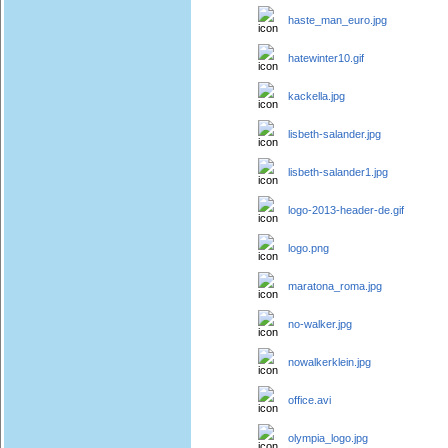
haste_man_euro.jpg
hatewinter10.gif
kackella.jpg
lisbeth-salander.jpg
lisbeth-salander1.jpg
logo-2013-header-de.gif
logo.png
maratona_roma.jpg
no-walker.jpg
nowalkerklein.jpg
office.avi
olympia_logo.jpg