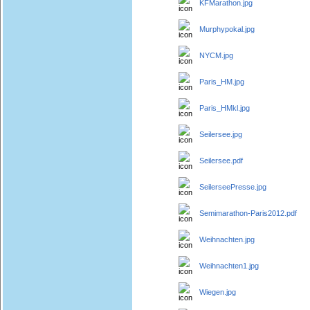
KFMarathon.jpg
Murphypokal.jpg
NYCM.jpg
Paris_HM.jpg
Paris_HMkl.jpg
Seilersee.jpg
Seilersee.pdf
SeilerseePresse.jpg
Semimarathon-Paris2012.pdf
Weihnachten.jpg
Weihnachten1.jpg
Wiegen.jpg