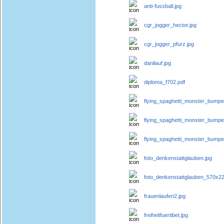
anti-fussball.jpg
cgr_jogger_hector.jpg
cgr_jogger_pfurz.jpg
danilauf.jpg
diploma_f702.pdf
flying_spaghetti_monster_bumper
flying_spaghetti_monster_bumpe
flying_spaghetti_monster_bumpe
foto_denkenstattglauben.jpg
foto_denkenstattglauben_570x22
frauenlaufen2.jpg
freiheitfuertibet.jpg