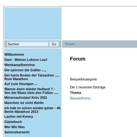
Forum
Willkommen
Forum
Dani - Meines Lebens Lauf
Wettkampfberichte
Die spinnen die Gallier ....,
Der harte Boden der Tatsachen .....
Rom Marathon
Beispielskategorie
Auf zum Heurigen ...
Die 1 neuesten Einträge
Warum denn wieder Holland ? -
Thema
Von der Blase über den Füßen .....
Mitternachtslauf Kröv 2011
Beispielthema
München ist nicht Berlin
Ich hab es schon wieder getan - 40.
Berlin Marathon 2013
Laufen mit Kenny
Gästebuch
Wer Wie Was
Seitenübersicht