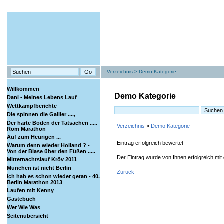
Verzeichnis
>
Demo Kategorie
Willkommen
Demo Kategorie
Dani - Meines Lebens Lauf
Wettkampfberichte
Die spinnen die Gallier ....,
Der harte Boden der Tatsachen .....
Verzeichnis
»
Demo Kategorie
Rom Marathon
Auf zum Heurigen ...
Eintrag erfolgreich bewertet
Warum denn wieder Holland ? -
Von der Blase über den Füßen .....
Der Eintrag
wurde von Ihnen erfolgreich mit
Mitternachtslauf Kröv 2011
München ist nicht Berlin
Zurück
Ich hab es schon wieder getan - 40.
Berlin Marathon 2013
Laufen mit Kenny
Gästebuch
Wer Wie Was
Seitenübersicht