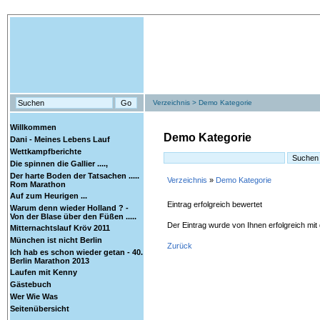
Verzeichnis
>
Demo Kategorie
Willkommen
Demo Kategorie
Dani - Meines Lebens Lauf
Wettkampfberichte
Die spinnen die Gallier ....,
Der harte Boden der Tatsachen .....
Verzeichnis
»
Demo Kategorie
Rom Marathon
Auf zum Heurigen ...
Eintrag erfolgreich bewertet
Warum denn wieder Holland ? -
Von der Blase über den Füßen .....
Der Eintrag
wurde von Ihnen erfolgreich mit
Mitternachtslauf Kröv 2011
München ist nicht Berlin
Zurück
Ich hab es schon wieder getan - 40.
Berlin Marathon 2013
Laufen mit Kenny
Gästebuch
Wer Wie Was
Seitenübersicht