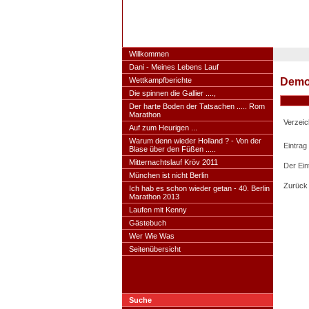
www.dani-rennt.de
Willkommen
Dani - Meines Lebens Lauf
Demo
Wettkampfberichte
Die spinnen die Gallier ....,
Der harte Boden der Tatsachen ..... Rom
Marathon
Verzeic
Auf zum Heurigen ...
Warum denn wieder Holland ? - Von der
Eintrag
Blase über den Füßen .....
Mitternachtslauf Kröv 2011
Der Ein
München ist nicht Berlin
Zurück
Ich hab es schon wieder getan - 40. Berlin
Marathon 2013
Laufen mit Kenny
Gästebuch
Wer Wie Was
Seitenübersicht
Suche