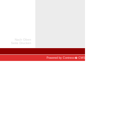
Nach Oben
Seite Drucken
Powered by
Contrexx� CMS