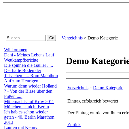
Verzeichnis
>
Demo Kategorie
Willkommen
Dani - Meines Lebens Lauf
Demo Kategori
Wettkampfberichte
Die spinnen die Gallier ....,
Der harte Boden der
Tatsachen ..... Rom Marathon
Auf zum Heurigen ...
Warum denn wieder Holland
Verzeichnis
»
Demo Kategorie
? - Von der Blase über den
Füßen .....
Eintrag erfolgreich bewertet
Mitternachtslauf Kröv 2011
München ist nicht Berlin
Ich hab es schon wieder
Der Eintrag
wurde von Ihnen erfo
getan - 40. Berlin Marathon
2013
Zurück
Laufen mit Kenny