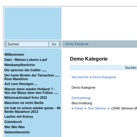
Demo Kategorie
Willkommen
Demo Kategorie
Dani - Meines Lebens Lauf
Wettkampfberichte
Die spinnen die Gallier ....,
Der harte Boden der Tatsachen .....
Verzeichnis
»
Demo Kategorie
Rom Marathon
Auf zum Heurigen ...
Demo Kategorie
Warum denn wieder Holland ? -
Von der Blase über den Füßen .....
Mitternachtslauf Kröv 2011
Demoeintrag
München ist nicht Berlin
Beschreibung
Ich hab es schon wieder getan - 40.
»
Detail
»
Ihre Stimme
»
(2946 Stimmen Ø
Berlin Marathon 2013
Laufen mit Kenny
Gästebuch
Wer Wie Was
Seitenübersicht