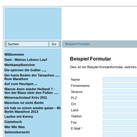
Beispiel Formular
Willkommen
Beispiel Formular
Dani - Meines Lebens Lauf
Wettkampfberichte
Dies ist ein Beispiel Kontaktformular, welche
Die spinnen die Gallier ....,
Der harte Boden der Tatsachen .....
Rom Marathon
Name
Auf zum Heurigen ...
Firmenname
Warum denn wieder Holland ? -
Strasse
Von der Blase über den Füßen .....
Mitternachtslauf Kröv 2011
PLZ
München ist nicht Berlin
Ort
Ich hab es schon wieder getan - 40.
Land
Berlin Marathon 2013
Telefon
Laufen mit Kenny
Gästebuch
Fax
Wer Wie Was
E-Mail
*
Seitenübersicht